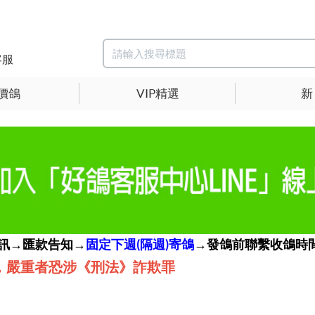
客服
價鴿
VIP精選
新
簡訊→匯款告知→
固定下週(隔週)寄鴿
→發鴿前聯繫收鴿時間
，嚴重者恐涉《刑法》詐欺罪