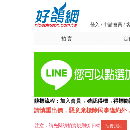
登入
/
申請會員
/
拍 賣
定
競標流程：
加入會員
→ 確認得標→得標
請慎重出價，惡意棄標除民事違約外
注意：請先閱讀拍賣規則後下標
拍賣規則