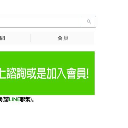
 聞
會 員
(請
LINE
聯繫)。