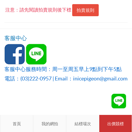
注意：請先閱讀拍賣規則後下標
拍賣規則
客服中心
客服中心服務時間：周一至周五早上9點到下午5點
電話：(03)222-0957 | Email：inicepigeon@gmail.com
首頁
首頁
我的網拍
我的網拍
結標場次
結標場次
出價競標
會員登入