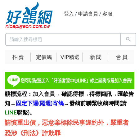
登入
/
申請會員
/
客服
拍 賣
定價鴿
VIP精選
新 聞
會 員
競標流程：
加入會員
→ 確認得標→得標簡訊→匯款告
知→
固定下週(隔週)寄鴿
→發鴿前聯繫收鴿時間(請
LINE
聯繫)。
請慎重出價，惡意棄標除民事違約外，嚴重者
恐涉《刑法》詐欺罪