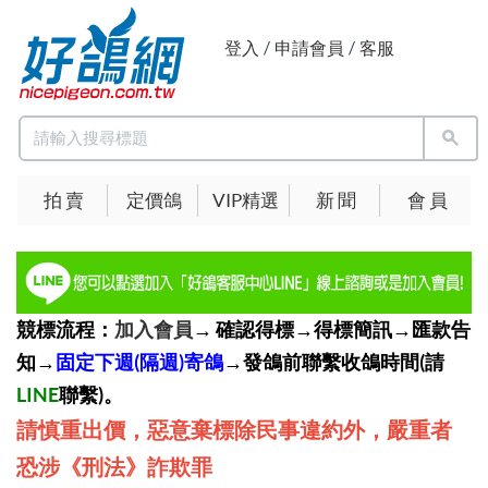
登入
/
申請會員
/
客服
拍 賣
定價鴿
VIP精選
新 聞
會 員
競標流程：
加入會員
→ 確認得標→得標簡訊→匯款告
知→
固定下週(隔週)寄鴿
→發鴿前聯繫收鴿時間(請
LINE
聯繫)。
請慎重出價，惡意棄標除民事違約外，嚴重者
恐涉《刑法》詐欺罪