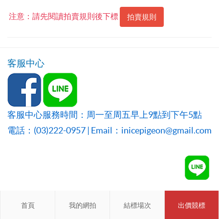
注意：請先閱讀拍賣規則後下標
拍賣規則
客服中心
客服中心服務時間：周一至周五早上9點到下午5點
電話：(03)222-0957 | Email：inicepigeon@gmail.com
首頁
首頁
我的網拍
我的網拍
結標場次
結標場次
出價競標
會員登入