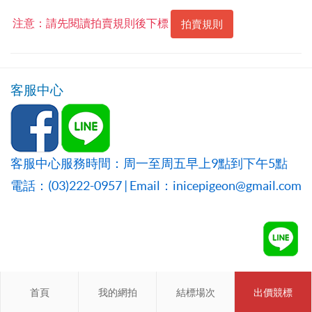
注意：請先閱讀拍賣規則後下標
拍賣規則
客服中心
客服中心服務時間：周一至周五早上9點到下午5點
電話：(03)222-0957 | Email：inicepigeon@gmail.com
首頁
首頁
我的網拍
我的網拍
結標場次
結標場次
出價競標
會員登入