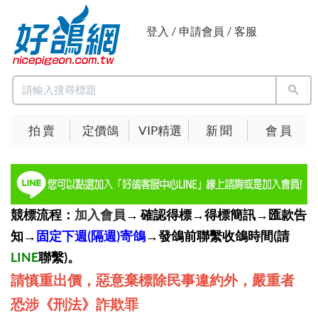
登入
/
申請會員
/
客服
拍 賣
定價鴿
VIP精選
新 聞
會 員
競標流程：
加入會員
→ 確認得標→得標簡訊→匯款告
知→
固定下週(隔週)寄鴿
→發鴿前聯繫收鴿時間(請
LINE
聯繫)。
請慎重出價，惡意棄標除民事違約外，嚴重者
恐涉《刑法》詐欺罪