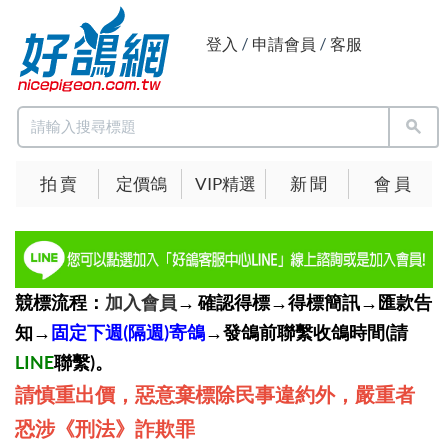
登入
/
申請會員
/
客服
拍 賣
定價鴿
VIP精選
新 聞
會 員
競標流程：
加入會員
→ 確認得標→得標簡訊→匯款告
知→
固定下週(隔週)寄鴿
→發鴿前聯繫收鴿時間(請
LINE
聯繫)。
請慎重出價，惡意棄標除民事違約外，嚴重者
恐涉《刑法》詐欺罪