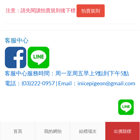
注意：請先閱讀拍賣規則後下標
拍賣規則
客服中心
客服中心服務時間：周一至周五早上9點到下午5點
電話：(03)222-0957 | Email：inicepigeon@gmail.com
首頁
首頁
我的網拍
我的網拍
結標場次
結標場次
出價競標
會員登入