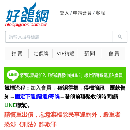
登入
/
申請會員
/
客服
拍 賣
定價鴿
VIP精選
新 聞
會 員
競標流程：
加入會員
→ 確認得標→得標簡訊→匯款告
知→
固定下週(隔週)寄鴿
→發鴿前聯繫收鴿時間(請
LINE
聯繫)。
請慎重出價，惡意棄標除民事違約外，嚴重者
恐涉《刑法》詐欺罪