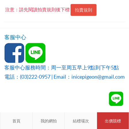
注意：請先閱讀拍賣規則後下標
拍賣規則
客服中心
客服中心服務時間：周一至周五早上9點到下午5點
電話：(03)222-0957 | Email：inicepigeon@gmail.com
首頁
首頁
我的網拍
我的網拍
結標場次
結標場次
出價競標
會員登入