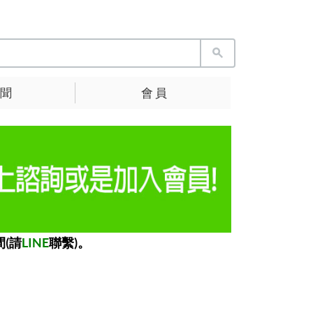
 聞
會 員
(請
LINE
聯繫)。