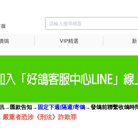
客服
價鴿
VIP精選
新
簡訊→匯款告知→
固定下週(隔週)寄鴿
→發鴿前聯繫收鴿時間
，嚴重者恐涉《刑法》詐欺罪