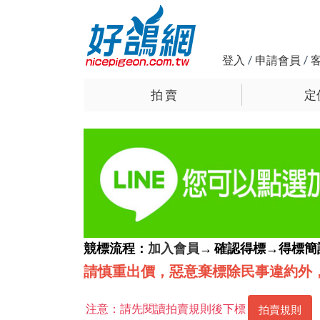
登入
/
申請會員
/
拍 賣
定
競標流程：
加入會員
→ 確認得標→得標
請慎重出價，惡意棄標除民事違約外
注意：請先閱讀拍賣規則後下標
拍賣規則