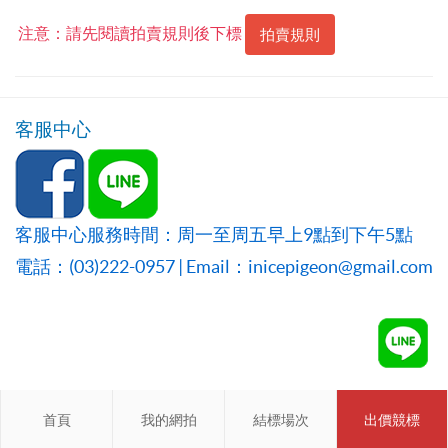
注意：請先閱讀拍賣規則後下標
拍賣規則
客服中心
客服中心服務時間：周一至周五早上9點到下午5點
電話：(03)222-0957 | Email：inicepigeon@gmail.com
首頁
首頁
我的網拍
我的網拍
結標場次
結標場次
出價競標
會員登入