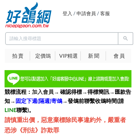
登入
/
申請會員
/
客服
拍 賣
定價鴿
VIP精選
新 聞
會 員
競標流程：
加入會員
→ 確認得標→得標簡訊→匯款告
知→
固定下週(隔週)寄鴿
→發鴿前聯繫收鴿時間(請
LINE
聯繫)。
請慎重出價，惡意棄標除民事違約外，嚴重者
恐涉《刑法》詐欺罪