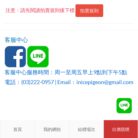
注意：請先閱讀拍賣規則後下標
拍賣規則
客服中心
客服中心服務時間：周一至周五早上9點到下午5點
電話：(03)222-0957 | Email：inicepigeon@gmail.com
首頁
首頁
我的網拍
我的網拍
結標場次
結標場次
出價競標
會員登入