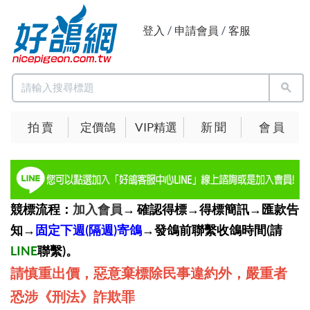
登入
/
申請會員
/
客服
拍 賣
定價鴿
VIP精選
新 聞
會 員
競標流程：
加入會員
→ 確認得標→得標簡訊→匯款告
知→
固定下週(隔週)寄鴿
→發鴿前聯繫收鴿時間(請
LINE
聯繫)。
請慎重出價，惡意棄標除民事違約外，嚴重者
恐涉《刑法》詐欺罪