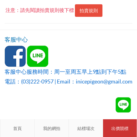
注意：請先閱讀拍賣規則後下標
拍賣規則
客服中心
客服中心服務時間：周一至周五早上9點到下午5點
電話：(03)222-0957 | Email：inicepigeon@gmail.com
首頁
首頁
我的網拍
我的網拍
結標場次
結標場次
出價競標
會員登入