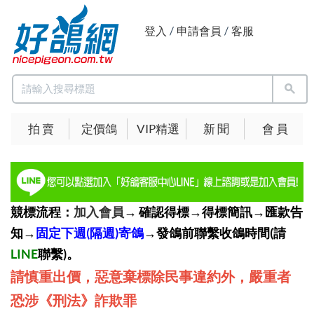
登入
/
申請會員
/
客服
拍 賣
定價鴿
VIP精選
新 聞
會 員
競標流程：
加入會員
→ 確認得標→得標簡訊→匯款告
知→
固定下週(隔週)寄鴿
→發鴿前聯繫收鴿時間(請
LINE
聯繫)。
請慎重出價，惡意棄標除民事違約外，嚴重者
恐涉《刑法》詐欺罪