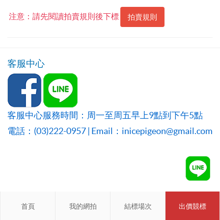
注意：請先閱讀拍賣規則後下標
拍賣規則
客服中心
客服中心服務時間：周一至周五早上9點到下午5點
電話：(03)222-0957 | Email：inicepigeon@gmail.com
首頁
首頁
我的網拍
我的網拍
結標場次
結標場次
出價競標
會員登入