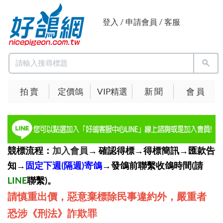
登入
/
申請會員
/
客服
拍 賣
定價鴿
VIP精選
新 聞
會 員
競標流程：
加入會員
→ 確認得標→得標簡訊→匯款告
知→
固定下週(隔週)寄鴿
→發鴿前聯繫收鴿時間(請
LINE
聯繫)。
請慎重出價，惡意棄標除民事違約外，嚴重者
恐涉《刑法》詐欺罪