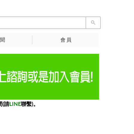
 聞
會 員
(請
LINE
聯繫)。