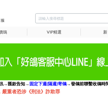
客服
價鴿
VIP精選
新
簡訊→匯款告知→
固定下週(隔週)寄鴿
→發鴿前聯繫收鴿時間
，嚴重者恐涉《刑法》詐欺罪