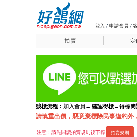
登入
/
申請會員
/
拍 賣
定
競標流程：
加入會員
→ 確認得標→得標
請慎重出價，惡意棄標除民事違約外
注意：請先閱讀拍賣規則後下標
拍賣規則