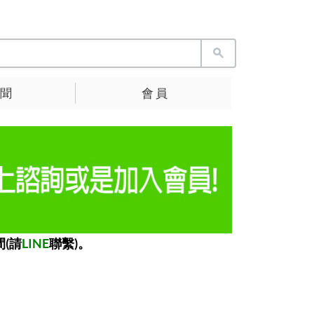
 聞
會 員
(請
LINE
聯繫)。