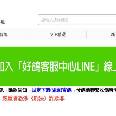
客服
價鴿
VIP精選
新
簡訊→匯款告知→
固定下週(隔週)寄鴿
→發鴿前聯繫收鴿時間
，嚴重者恐涉《刑法》詐欺罪