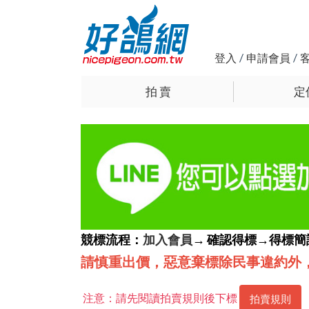
登入
/
申請會員
/
拍 賣
定
競標流程：
加入會員
→ 確認得標→得標
請慎重出價，惡意棄標除民事違約外
注意：請先閱讀拍賣規則後下標
拍賣規則