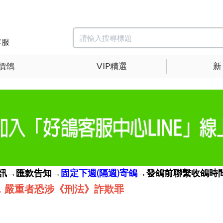
客服
價鴿
VIP精選
新
簡訊→匯款告知→
固定下週(隔週)寄鴿
→發鴿前聯繫收鴿時間
，嚴重者恐涉《刑法》詐欺罪