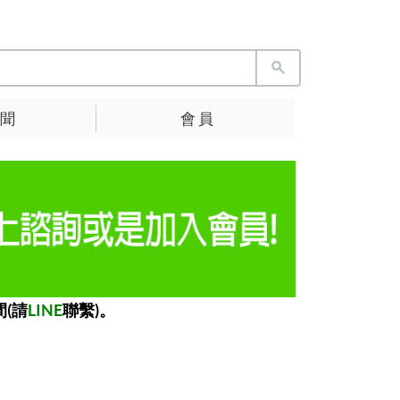
 聞
會 員
(請
LINE
聯繫)。