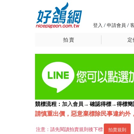
登入
/
申請會員
/
拍 賣
定
競標流程：
加入會員
→ 確認得標→得標
請慎重出價，惡意棄標除民事違約外
注意：請先閱讀拍賣規則後下標
拍賣規則