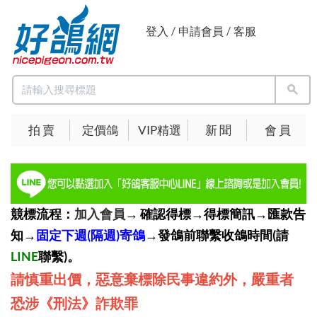
登入
/
申請會員
/
客服
拍 賣
定價鴿
VIP精選
新 聞
會 員
競標流程：
加入會員
→ 確認得標→得標簡訊→匯款告
知→
固定下週(隔週)寄鴿
→發鴿前聯繫收鴿時間(請
LINE
聯繫)。
請慎重出價，惡意棄標除民事違約外，嚴重者
恐涉《刑法》詐欺罪