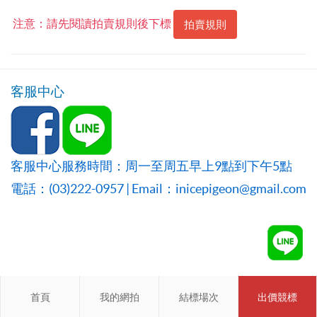
注意：請先閱讀拍賣規則後下標
拍賣規則
客服中心
客服中心服務時間：周一至周五早上9點到下午5點
電話：(03)222-0957 | Email：inicepigeon@gmail.com
首頁
首頁
我的網拍
我的網拍
結標場次
結標場次
出價競標
會員登入