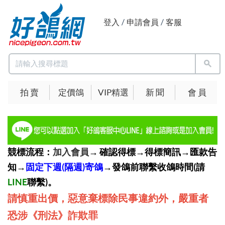
登入
/
申請會員
/
客服
拍 賣
定價鴿
VIP精選
新 聞
會 員
競標流程：
加入會員
→ 確認得標→得標簡訊→匯款告
知→
固定下週(隔週)寄鴿
→發鴿前聯繫收鴿時間(請
LINE
聯繫)。
請慎重出價，惡意棄標除民事違約外，嚴重者
恐涉《刑法》詐欺罪