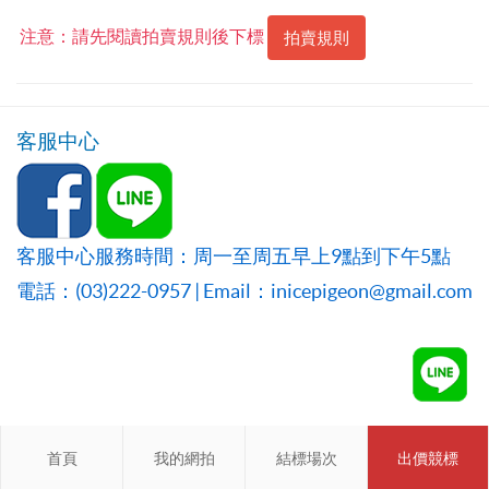
注意：請先閱讀拍賣規則後下標
拍賣規則
客服中心
客服中心服務時間：周一至周五早上9點到下午5點
電話：(03)222-0957 | Email：inicepigeon@gmail.com
首頁
首頁
我的網拍
我的網拍
結標場次
結標場次
出價競標
會員登入