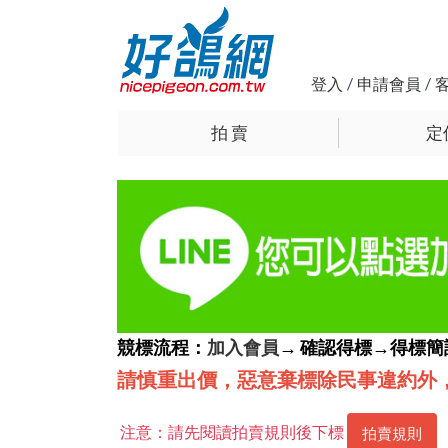
登入
/
申請會員
/
拍 賣
定
競標流程：
加入會員
→ 確認得標→得標
請慎重出價，惡意棄標除民事違約外
注意：請先閱讀拍賣規則後下標
拍賣規則