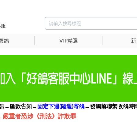
客服
價鴿
VIP精選
新
簡訊→匯款告知→
固定下週(隔週)寄鴿
→發鴿前聯繫收鴿時間
，嚴重者恐涉《刑法》詐欺罪