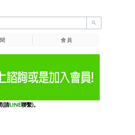
 聞
會 員
(請
LINE
聯繫)。