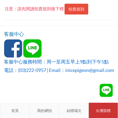
注意：請先閱讀拍賣規則後下標
拍賣規則
客服中心
客服中心服務時間：周一至周五早上9點到下午5點
電話：(03)222-0957 | Email：inicepigeon@gmail.com
首頁
首頁
我的網拍
我的網拍
結標場次
結標場次
出價競標
會員登入