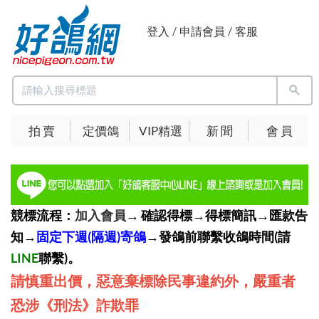
登入
/
申請會員
/
客服
拍 賣
定價鴿
VIP精選
新 聞
會 員
競標流程：
加入會員
→ 確認得標→得標簡訊→匯款告
知→
固定下週(隔週)寄鴿
→發鴿前聯繫收鴿時間(請
LINE
聯繫)。
請慎重出價，惡意棄標除民事違約外，嚴重者
恐涉《刑法》詐欺罪