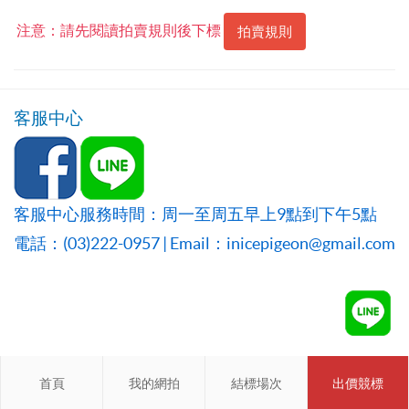
注意：請先閱讀拍賣規則後下標
拍賣規則
客服中心
客服中心服務時間：周一至周五早上9點到下午5點
電話：(03)222-0957 | Email：inicepigeon@gmail.com
首頁
首頁
我的網拍
我的網拍
結標場次
結標場次
出價競標
會員登入