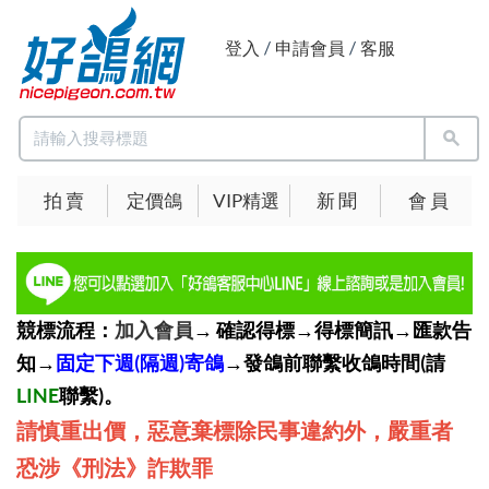
登入
/
申請會員
/
客服
拍 賣
定價鴿
VIP精選
新 聞
會 員
競標流程：
加入會員
→ 確認得標→得標簡訊→匯款告
知→
固定下週(隔週)寄鴿
→發鴿前聯繫收鴿時間(請
LINE
聯繫)。
請慎重出價，惡意棄標除民事違約外，嚴重者
恐涉《刑法》詐欺罪