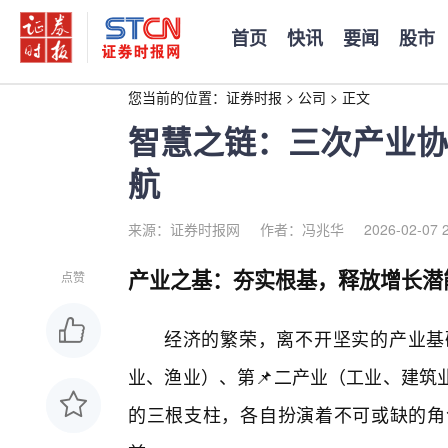
首页
快讯
要闻
股市
您当前的位置：
证券时报
>
公司
>
正文
智慧之链：三次产业协
航
来源：证券时报网
作者：冯兆华
2026-02-07 
产业之基：夯实根基，释放增长潜
点赞
经济的繁荣，离不开坚实的产业基
业、渔业）、第📌二产业（工业、建筑
的三根支柱，各自扮演着不可或缺的角