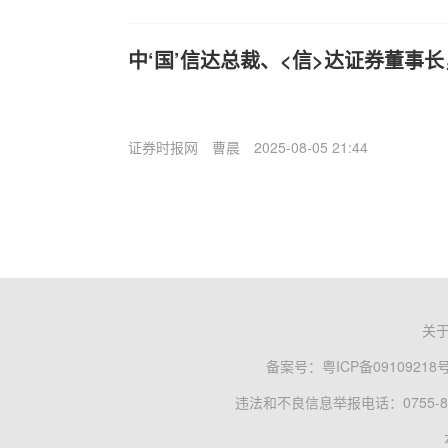
中‘国’信达总裁、<信>达证券董事
证券时报网
曹晨
2025-08-05 21:44
关
备案号：
粤ICP备09109218
违法和不良信息举报电话：0755-83