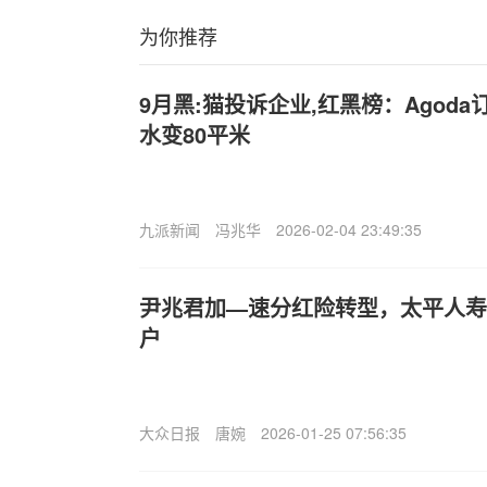
为你推荐
9月黑:猫投诉企业,红黑榜：Agoda
水变80平米
九派新闻
冯兆华
2026-02-04 23:49:35
尹兆君加—速分红险转型，太平人寿
户
大众日报
唐婉
2026-01-25 07:56:35