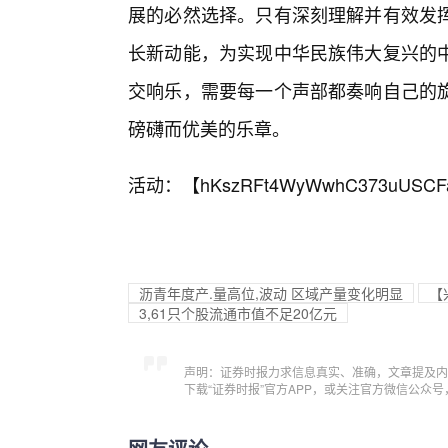
展的必然选择。只有深刻理解并有效发
长新动能，为实现中华民族伟大复兴的
交响乐，需要每一个声部都奏响自己的
磅礴而优美的乐章。
活动：【
hKszRFt4WyWwhC373uUSCF
沥青年度产.量高位,波动 区域产量变化明显
【
3,61只个股流通市值不足20亿元
声明：证券时报力求信息真实、准确，文章提及内
下载“证券时报”官方APP，或关注官方微信公众