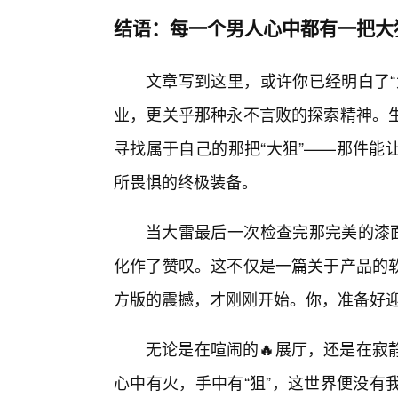
结语：每一个男人心中都有一把大
文章写到这里，或许你已经明白了“
业，更关乎那种永不言败的探索精神。
寻找属于自己的那把“大狙”——那件能
所畏惧的终极装备。
当大雷最后一次检查完那完美的漆面
化作了赞叹。这不仅是一篇关于产品的
方版的震撼，才刚刚开始。你，准备好
无论是在喧闹的🔥展厅，还是在寂
心中有火，手中有“狙”，这世界便没有