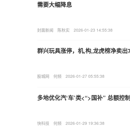
需要大幅降息
封面新闻
陈秋实
2026-01-23 14:55:38
群兴玩具涨停，机,构,龙虎榜净卖出77
股城网
何频
2026-01-27 05:55:38
多地优化汽‘车’类<“>国补” 总额
快科技
何频
2026-01-29 19:36:38