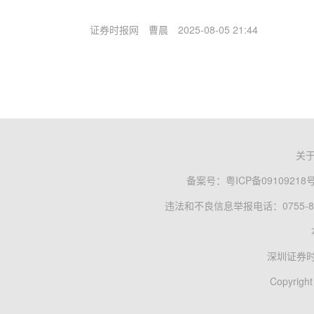
证券时报网
曹晨
2025-08-05 21:44
关
备案号：
粤ICP备09109218
违法和不良信息举报电话：0755-83
深圳证券
Copyright