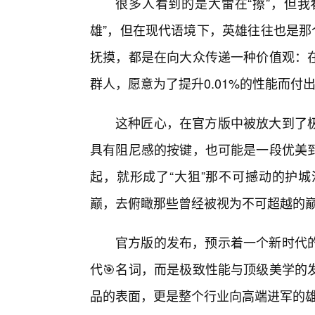
很多人看到的是大雷在“擦”，但我
雄”，但在现代语境下，英雄往往也是那
抚摸，都是在向大众传递一种价值观：在
群人，愿意为了提升0.01%的性能而付出
这种匠心，在官方版中被放大到了
具有阻尼感的按键，也可能是一段优美到
起，就形成了“大狙”那不可撼动的护
巅，去俯瞰那些曾经被视为不可超越的
官方版的发布，预示着一个新时代
代🎯名词，而是极致性能与顶级美学的
品的表面，更是整个行业向高端进军的