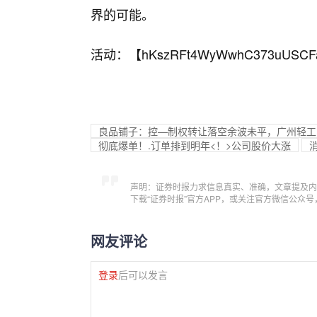
界的可能。
活动：【
hKszRFt4WyWwhC373uUSCF
良品铺子：控—制权转让落空余波未平，广州轻工1
彻底爆单！.订单排到明年<！>公司股价大涨
声明：证券时报力求信息真实、准确，文章提及内
下载“证券时报”官方APP，或关注官方微信公众
网友评论
登录
后可以发言