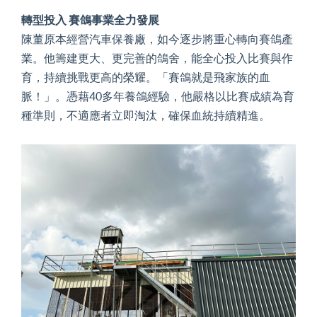
轉型投入 賽鴿事業全力發展
陳董原本經營汽車保養廠，如今逐步將重心轉向賽鴿產
業。他籌建更大、更完善的鴿舍，能全心投入比賽與作
育，持續挑戰更高的榮耀。「賽鴿就是飛家族的血
脈！」。憑藉40多年養鴿經驗，他嚴格以比賽成績為育
種準則，不適應者立即淘汰，確保血統持續精進。