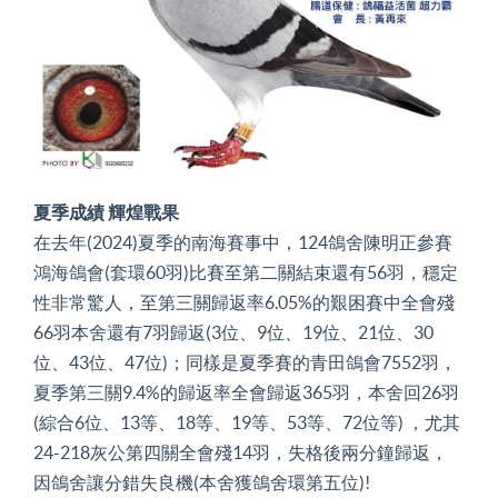
夏季成績 輝煌戰果
在去年(2024)夏季的南海賽事中，124鴿舍陳明正參賽
鴻海鴿會(套環60羽)比賽至第二關結束還有56羽，穩定
性非常驚人，至第三關歸返率6.05%的艱困賽中全會殘
66羽本舍還有7羽歸返(3位、9位、19位、21位、30
位、43位、47位)；同樣是夏季賽的青田鴿會7552羽，
夏季第三關9.4%的歸返率全會歸返365羽，本舍回26羽
(綜合6位、13等、18等、19等、53等、72位等) ，尤其
24-218灰公第四關全會殘14羽，失格後兩分鐘歸返，
因鴿舍讓分錯失良機(本舍獲鴿舍環第五位)!