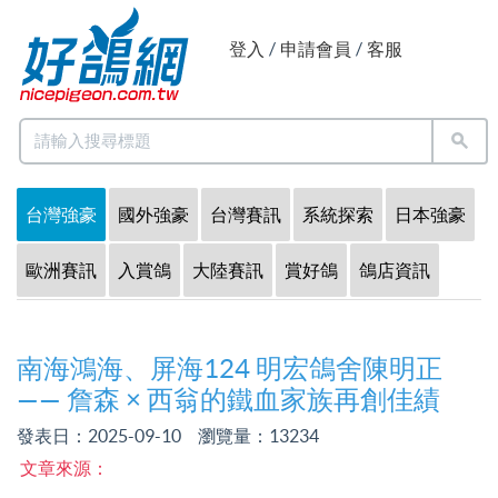
登入
/
申請會員
/
客服
台灣強豪
國外強豪
台灣賽訊
系統探索
日本強豪
歐洲賽訊
入賞鴿
大陸賽訊
賞好鴿
鴿店資訊
南海鴻海、屏海124 明宏鴿舍陳明正
—— 詹森 × 西翁的鐵血家族再創佳績
發表日：2025-09-10 瀏覽量：
13234
文章來源：