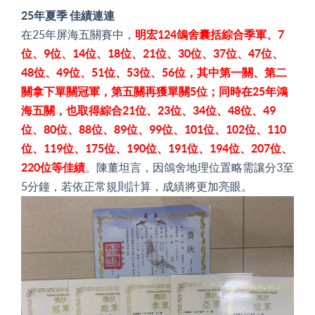
25年夏季 佳績連連
在25年屏海五關賽中，
明宏124鴿舍囊括綜合季軍、7
位、9位、14位、18位、21位、30位、37位、47位、
48位、49位、51位、53位、56位，其中第一關、第二
關拿下單關冠軍，第五關再獲單關5位；同時在25年鴻
海五關，也取得綜合21位、23位、34位、48位、49
位、80位、88位、89位、99位、101位、102位、110
位、119位、175位、190位、191位、194位、207位、
220位等佳績
。陳董坦言，因鴿舍地理位置略需讓分3至
5分鐘，若依正常規則計算，成績將更加亮眼。