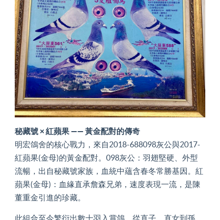
秘藏號 × 紅蘋果 —— 黃金配對的傳奇
明宏鴿舍的核心戰力，來自2018-688098灰公與2017-
紅蘋果(金母)的黃金配對。098灰公：羽翅堅硬、外型
流暢，出自秘藏號家族，血統中蘊含春冬常勝基因。紅
蘋果(金母)：血緣直承詹森兄弟，速度表現一流，是陳
董重金引進的珍藏。
此組合至今繁衍出數十羽入賞鴿，從直子、直女到孫