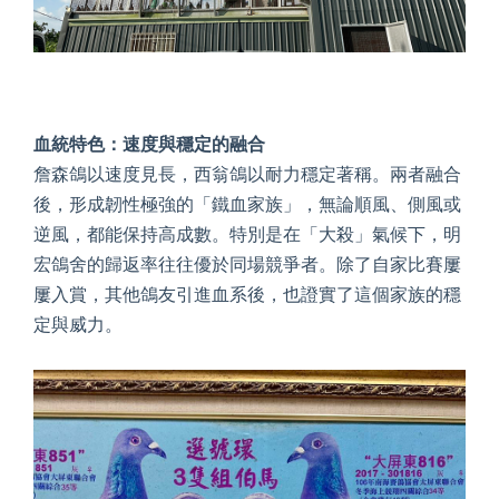
血統特色：速度與穩定的融合
詹森鴿以速度見長，西翁鴿以耐力穩定著稱。兩者融合
後，形成韌性極強的「鐵血家族」，無論順風、側風或
逆風，都能保持高成數。特別是在「大殺」氣候下，明
宏鴿舍的歸返率往往優於同場競爭者。除了自家比賽屢
屢入賞，其他鴿友引進血系後，也證實了這個家族的穩
定與威力。