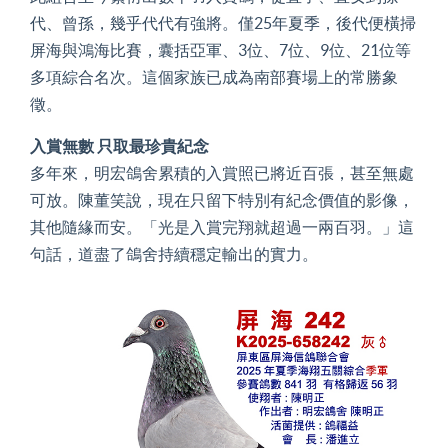
代、曾孫，幾乎代代有強將。僅25年夏季，後代便橫掃
屏海與鴻海比賽，囊括亞軍、3位、7位、9位、21位等
多項綜合名次。這個家族已成為南部賽場上的常勝象
徵。
入賞無數 只取最珍貴紀念
多年來，明宏鴿舍累積的入賞照已將近百張，甚至無處
可放。陳董笑說，現在只留下特別有紀念價值的影像，
其他隨緣而安。「光是入賞完翔就超過一兩百羽。」這
句話，道盡了鴿舍持續穩定輸出的實力。