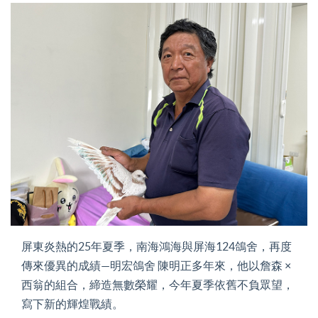
屏東炎熱的25年夏季，南海鴻海與屏海124鴿舍，再度
傳來優異的成績—明宏鴿舍 陳明正多年來，他以詹森 ×
西翁的組合，締造無數榮耀，今年夏季依舊不負眾望，
寫下新的輝煌戰績。