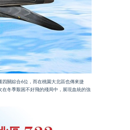
羽榮獲四關綜合6位，而在桃園大北區也傳來捷
位，再次在冬季艱困不好飛的殘局中，展現血統的強