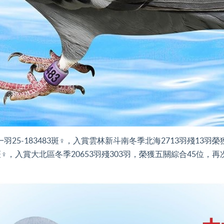
25-183483斑♀，入賞雲林新斗南冬季北海2713羽殘13
2斑♀，入賞大北區冬季20653羽殘303羽，榮獲五關綜合45