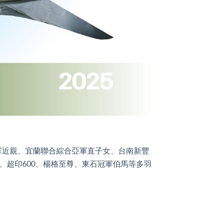
近親、宜蘭聯合綜合亞軍直子女、台南新豐
、超印600、楊格至尊、東石冠軍伯馬等多羽