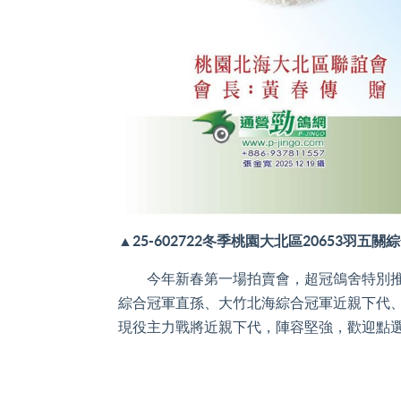
▲
25-602722冬季桃園大北區20653羽五關
今年新春第一場拍賣會，超冠鴿舍特別推出
綜合冠軍直孫、大竹北海綜合冠軍近親下代、
現役主力戰將近親下代，陣容堅強，歡迎點