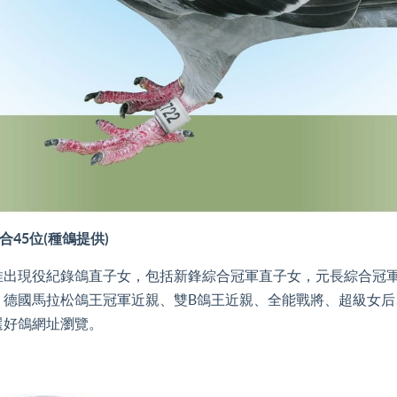
綜合45位(種鴿提供)
現役紀錄鴿直子女，包括新鋒綜合冠軍直子女，元長綜合冠軍
德國馬拉松鴿王冠軍近親、雙B鴿王近親、全能戰將、超級女后
選好鴿網址瀏覽。