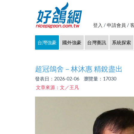
登入
/
申請會員
/
台灣強豪
國外強豪
台灣賽訊
系統探索
超冠鴿舍－林沐惠 精銳盡出
發表日：2026-02-06 瀏覽量：
17030
文章來源：文／王凡