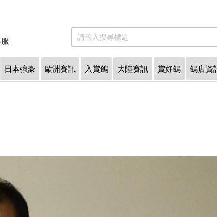
客服
日本強豪
歐洲賽訊
入賞鴿
大陸賽訊
賞好鴿
鴿店資