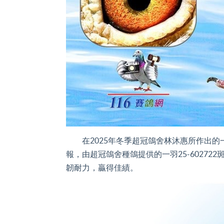
在2025年冬季超冠鴿舍林沐惠所作出的一羽
報，由超冠鴿舍種鴿提供的一羽25-60272
韌耐力，贏得佳績。