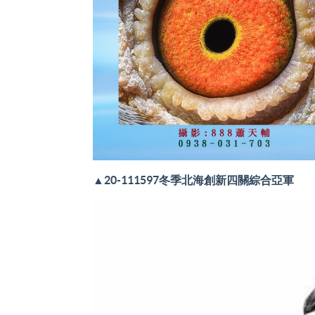
▲20-111597冬季北海創新四關綜合亞軍