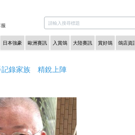
客服
日本強豪
歐洲賽訊
入賞鴿
大陸賽訊
賞好鴿
鴿店資
手記錄家族 精銳上陣