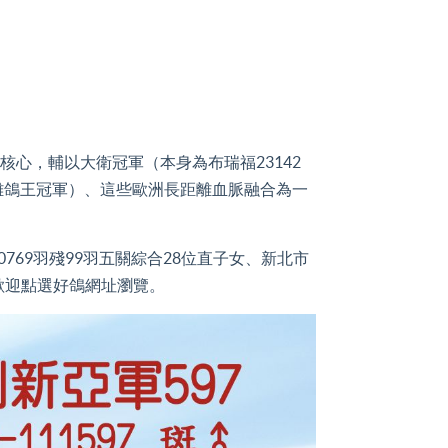
心，輔以大衛冠軍（本身為布瑞福23142
離鴿王冠軍）、這些歐洲長距離血脈融合為一
9羽殘99羽五關綜合28位直子女、新北市
，歡迎點選好鴿網址瀏覽。