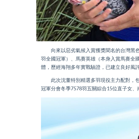
向來以惡劣氣候入賞獲獎聞名的台灣黑色殺手
羽全國冠軍）、馬賽英雄（本身入賞馬賽全
體，歷經海翔多年實戰驗證，已建立良好風
此次沈董特別精選多羽現役主力配對，包括新
冠軍分會冬季7578羽五關綜合15位直子女