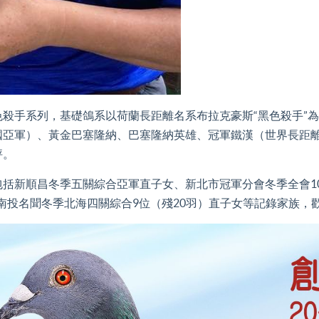
系列，基礎鴿系以荷蘭長距離名系布拉克豪斯“黑色殺手”為核
國亞軍）、黃金巴塞隆納、巴塞隆納英雄、冠軍鐵漢（世界長距
評。
順昌冬季五關綜合亞軍直子女、新北市冠軍分會冬季全會1076
、南投名聞冬季北海四關綜合9位（殘20羽）直子女等記錄家族