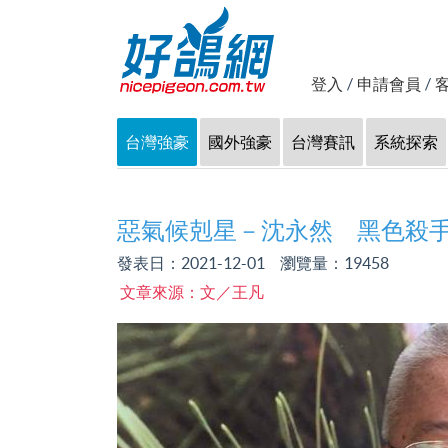
登入
/
申請會員
/
台灣強豪
國外強豪
台灣賽訊
系統探索
惡氣候剋星－沈永然 黑色殺
發表日：2021-12-01 瀏覽量：
19458
文章來源：文／王凡