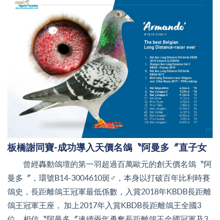
板橋謝同寶-成功導入天價名鴿〝阿曼多〞直子女
曾經轟動鴿壇的第一羽超過百萬歐元的創天價名鴿〝阿
曼多〞，環號B14-3004610斑♂，本身以打破百年比利時賽
鴿史，長距離鴿王冠軍最低係數，入賞2018年KBDB長距離
鴿王冠軍王座， 加上2017年入賞KBDB長距離鴿王全國3
位，相信〝阿曼多〞連續兩年勇奪長距離鴿王全國冠軍及3