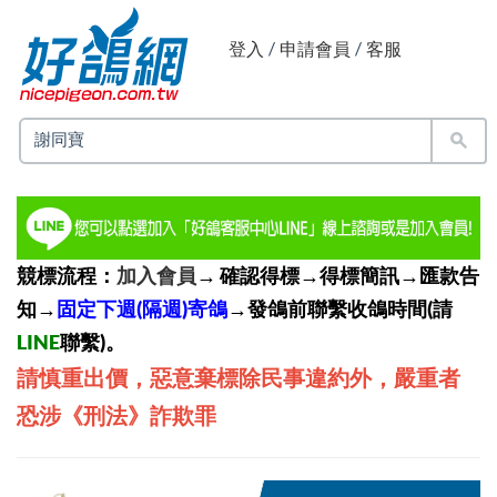
登入
/
申請會員
/
客服
競標流程：
加入會員
→ 確認得標→得標簡訊→匯款告
知→
固定下週(隔週)寄鴿
→發鴿前聯繫收鴿時間(請
LINE
聯繫)。
請慎重出價，惡意棄標除民事違約外，嚴重者
恐涉《刑法》詐欺罪