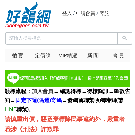
登入
/
申請會員
/
客服
拍 賣
定價鴿
VIP精選
新 聞
會 員
競標流程：
加入會員
→ 確認得標→得標簡訊→匯款告
知→
固定下週(隔週)寄鴿
→發鴿前聯繫收鴿時間(請
LINE
聯繫)。
請慎重出價，惡意棄標除民事違約外，嚴重者
恐涉《刑法》詐欺罪