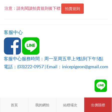
注意：請先閱讀拍賣規則後下標
拍賣規則
客服中心
客服中心服務時間：周一至周五早上9點到下午5點
電話：(03)222-0957 | Email：inicepigeon@gmail.com
首頁
首頁
我的網拍
我的網拍
結標場次
結標場次
出價競標
會員登入