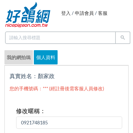
登入
/
申請會員
/
客服
我的網拍鴿
個人資料
真實姓名：顏家政
您的手機號碼：*** (經註冊後需客服人員修改)
修改暱稱：