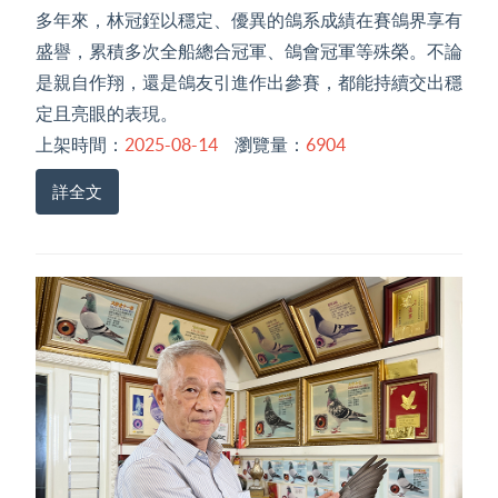
多年來，林冠銍以穩定、優異的鴿系成績在賽鴿界享有
盛譽，累積多次全船總合冠軍、鴿會冠軍等殊榮。不論
是親自作翔，還是鴿友引進作出參賽，都能持續交出穩
定且亮眼的表現。
上架時間：
2025-08-14
瀏覽量：
6904
詳全文