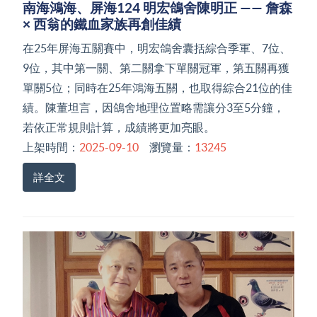
南海鴻海、屏海124 明宏鴿舍陳明正 —— 詹森
× 西翁的鐵血家族再創佳績
在25年屏海五關賽中，明宏鴿舍囊括綜合季軍、7位、
9位，其中第一關、第二關拿下單關冠軍，第五關再獲
單關5位；同時在25年鴻海五關，也取得綜合21位的佳
績。陳董坦言，因鴿舍地理位置略需讓分3至5分鐘，
若依正常規則計算，成績將更加亮眼。
上架時間：
2025-09-10
瀏覽量：
13245
詳全文