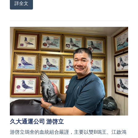
詳全文
久大通運公司 游啓立
游啓立鴿舍的血統組合嚴謹，主要以雙B鴿王、江啟鴻