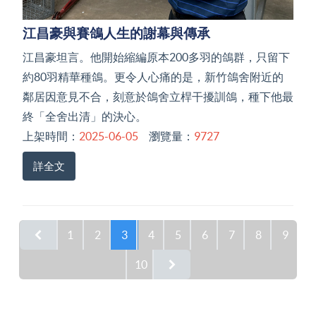
江昌豪與賽鴿人生的謝幕與傳承
江昌豪坦言。他開始縮編原本200多羽的鴿群，只留下
約80羽精華種鴿。更令人心痛的是，新竹鴿舍附近的
鄰居因意見不合，刻意於鴿舍立桿干擾訓鴿，種下他最
終「全舍出清」的決心。
上架時間：
2025-06-05
瀏覽量：
9727
詳全文
1
2
3
4
5
6
7
8
9
10