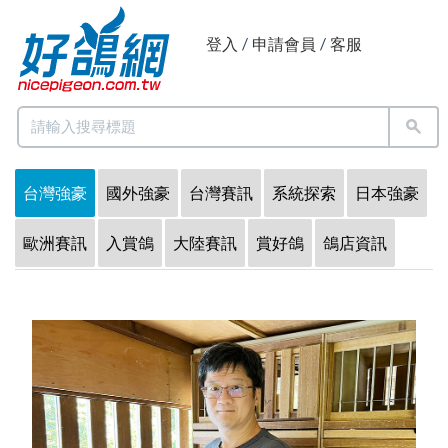
登入
/
申請會員
/
客服
台灣強豪
國外強豪
台灣賽訊
系統探索
日本強豪
歐洲賽訊
入賞鴿
大陸賽訊
賞好鴿
鴿店資訊