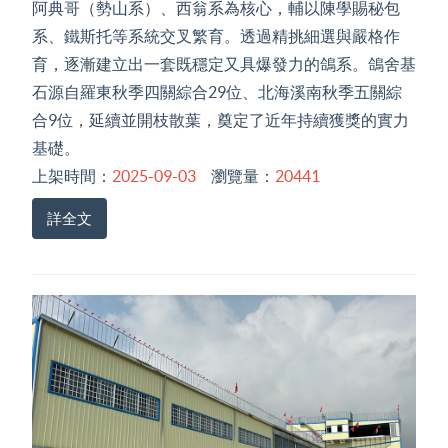
阿典哥（勢山系）、西翁系為核心，輔以陳學賜秘包
系、鐵斯托等系統交叉繁育。透過精挑細選與嚴格作
育，逐漸建立出一套既穩定又具爆發力的鴿系。鴿舍基
石源自羅東秋季四關綜合29位、北海溪南秋季五關綜
合9位，延續並開枝散葉，奠定了近年持續獲獎的實力
基礎。
上架時間：
2025-09-03
瀏覽量：
20441
詳全文