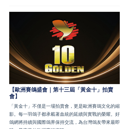
【歐洲賽鴿盛會｜第十三屆「黃金十」拍賣
會】
「黃金十」不僅是一場拍賣會，更是歐洲賽鴿文化的縮
影。每一羽鴿子都承載著血統的延續與實戰的榮耀。好
鴿網將持續與國際鴿界保持交流，為台灣鴿友帶來最即