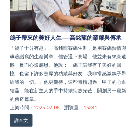
鴿子帶來的美好人生──高銘龍的榮耀與傳承
「鴿子十分有趣」，高銘龍賽鴿生涯，是用賽鴿熱情與
執著譜寫的生命樂章。儘管退下賽場，他並未有絲毫遺
憾，反而心懷感恩。他說：「鴿子讓我有了美好的回
憶，也留下許多豐厚的功績與好友，我非常感激鴿子帶
給我的一切。」他更期待，這些累積超過一甲子的心血
結晶，能在新主人的手中持續綻放光芒，開創另一段新
的傳奇篇章。
上架時間：
2025-07-08
瀏覽量：
15341
詳全文