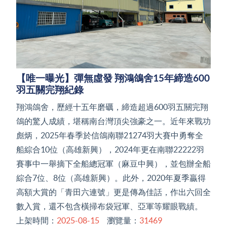
【唯一曝光】彈無虛發 翔鴻鴿舍15年締造600
羽五關完翔紀錄
翔鴻鴿舍，歷經十五年磨礪，締造超過600羽五關完翔
鴿的驚人成績，堪稱南台灣頂尖強豪之一。近年來戰功
彪炳，2025年春季於信鴿南聯21274羽大賽中勇奪全
船綜合10位（高雄新興），2024年更在南聯22222羽
賽事中一舉摘下全船總冠軍（麻豆中興），並包辦全船
綜合7位、8位（高雄新興）。此外，2020年夏季贏得
高額大賞的「青田六連號」更是傳為佳話，作出六回全
數入賞，還不包含橫掃布袋冠軍、亞軍等耀眼戰績。
上架時間：
2025-08-15
瀏覽量：
31469