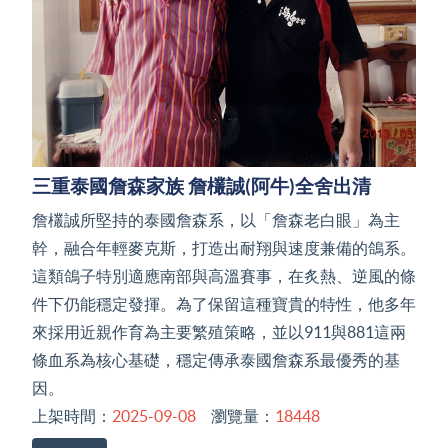
三重泰國詹森家族 詹欉誠(阿牛)全舍出清
詹欉誠所堅持的泰國詹森系，以「詹森老白眼」為主
幹，融合年輕麥克斯，打造出耐翔與速度兼備的鴿系。
這類鴿子特別適應南部與高溫賽事，在炙熱、逆風的條
件下仍能穩定發揮。為了保留這種寶貴的特性，他多年
來採用近親作育為主要繁殖策略，並以911與881這兩
條血系為核心基礎，穩定傳承泰國詹森系最優秀的基
因。
上架時間：
2025-09-08
瀏覽量：
18448