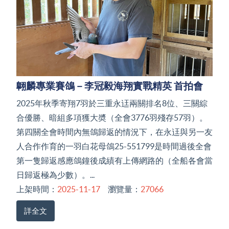
翺麟專業賽鴿－李冠毅海翔實戰精英 首拍會
2025年秋季寄翔7羽於三重永迋兩關排名8位、三關綜
合優勝、暗組多項獲大奬（全會3776羽殘存57羽）。
第四關全會時間內無鴿歸返的情況下，在永迋與另一友
人合作作育的一羽白花母鴿25-551799是時間過後全會
第一隻歸返感應鴿鐘後成績有上傳網路的（全船各會當
日歸返極為少數）。...
上架時間：
2025-11-17
瀏覽量：
27066
詳全文