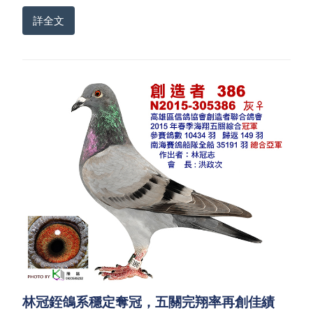
詳全文
林冠銍鴿系穩定奪冠，五關完翔率再創佳績