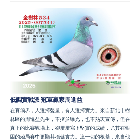
低調實戰派 冠軍贏家周進益
在賽鴿界，人選擇聲量，有人選擇實力。來自新北市樹
林區的周進益先生，不擅於曝光，也不熱衷宣傳，但在
真正的比賽戰場上，卻屢屢寫下堅實的成績，尤其在艱
困的殘局賽中更顯其穩健實力。這一切的根基，來自他