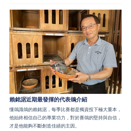
賴銘涺近期最發揮的代表鴿介紹
懂鴿識鴿的賴銘涺，每季比賽都是獨資投下極大重本，
他始終相信自己的專業功力，對於賽鴿的堅持與自信，
才是他能夠不斷創造佳績的主因。