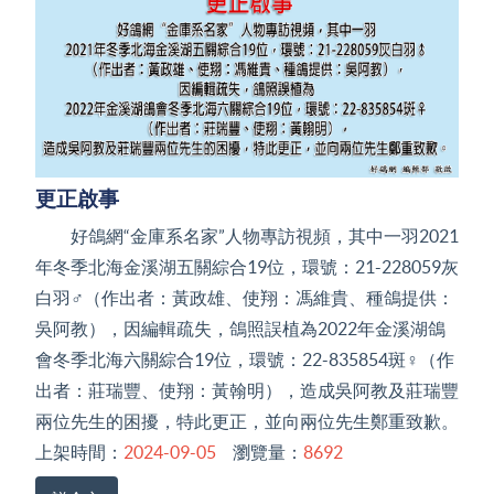
更正啟事
好鴿網“金庫系名家”人物專訪視頻，其中一羽2021
年冬季北海金溪湖五關綜合19位，環號：21-228059灰
白羽♂（作出者：黃政雄、使翔：馮維貴、種鴿提供：
吳阿教），因編輯疏失，鴿照誤植為2022年金溪湖鴿
會冬季北海六關綜合19位，環號：22-835854斑♀（作
出者：莊瑞豐、使翔：黃翰明），造成吳阿教及莊瑞豐
兩位先生的困擾，特此更正，並向兩位先生鄭重致歉。
上架時間：
2024-09-05
瀏覽量：
8692