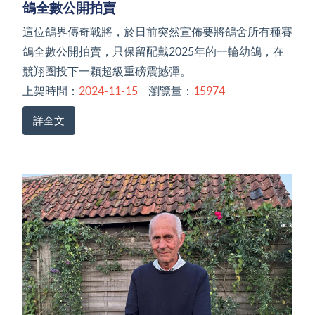
鴿全數公開拍賣
這位鴿界傳奇戰將，於日前突然宣佈要將鴿舍所有種賽
鴿全數公開拍賣，只保留配戴2025年的一輪幼鴿，在
競翔圈投下一顆超級重磅震撼彈。
上架時間：
2024-11-15
瀏覽量：
15974
詳全文