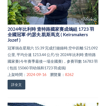
2024年比利時 查特路國家賽成鴿組 1723 羽
全國冠軍-约瑟夫.凱斯馬克 ( Keirsmakers
Jozef )
冠軍鴿在星期六 15:39 完成打鐘錄時,空中距離 521.092
公里, 平均分速 1213.44 公尺/分 2024年比利時 查特路
國家賽(今年賽季最後一場全國賽)，参賽羽數 16783 羽
( 包括 15060 羽幼鴿和1723 羽成鴿)
上架時間：
2024-09-16
瀏覽量：
8262
詳全文