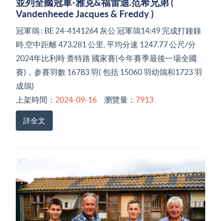
並列全國冠軍-雅克&福雷迪.范希兄弟 (
Vandenheede Jacques & Freddy )
冠軍鴿 : BE 24-4141264 灰公 冠軍鴿14:49 完成打鐘錄
時,空中距離 473.281 公里, 平均分速 1247.77 公尺/分
2024年比利時 查特路 國家賽(今年賽季最後一場全國
賽)，参賽羽數 16783 羽( 包括 15060 羽幼鴿和1723 羽
成鴿)
上架時間：
2024-09-16
瀏覽量：
7913
詳全文