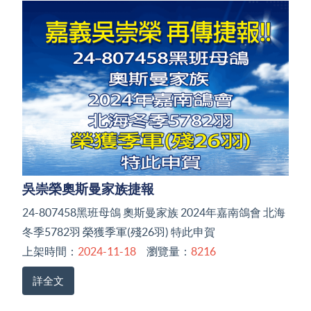
吳崇榮奧斯曼家族捷報
24-807458黑班母鴿 奧斯曼家族 2024年嘉南鴿會 北海
冬季5782羽 榮獲季軍(殘26羽) 特此申賀
上架時間：
2024-11-18
瀏覽量：
8216
詳全文