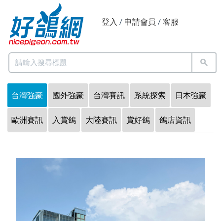
登入
/
申請會員
/
客服
台灣強豪
國外強豪
台灣賽訊
系統探索
日本強豪
歐洲賽訊
入賞鴿
大陸賽訊
賞好鴿
鴿店資訊