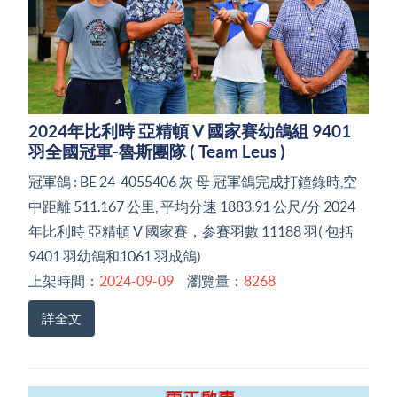
2024年比利時 亞精頓 V 國家賽幼鴿組 9401
羽全國冠軍-魯斯團隊 ( Team Leus )
冠軍鴿 : BE 24-4055406 灰 母 冠軍鴿完成打鐘錄時,空
中距離 511.167 公里, 平均分速 1883.91 公尺/分 2024
年比利時 亞精頓 V 國家賽，参賽羽數 11188 羽( 包括
9401 羽幼鴿和1061 羽成鴿)
上架時間：
2024-09-09
瀏覽量：
8268
詳全文