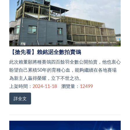
【搶先看】賴銘涺全數拍賣鴿
此次賴董願將種賽鴿四百餘羽全數公開拍賣，他也衷心
盼望自己累積50年的育種心血，能夠繼續在各地賽場
為新主人贏得榮耀，立下不世之功。
上架時間：
2024-11-18
瀏覽量：
12499
詳全文