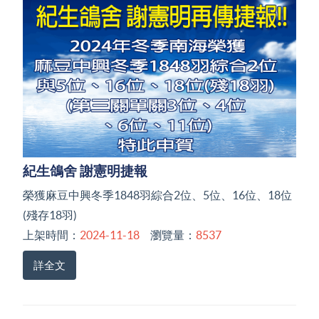
紀生鴿舍 謝憲明捷報
榮獲麻豆中興冬季1848羽綜合2位、5位、16位、18位
(殘存18羽)
上架時間：
2024-11-18
瀏覽量：
8537
詳全文