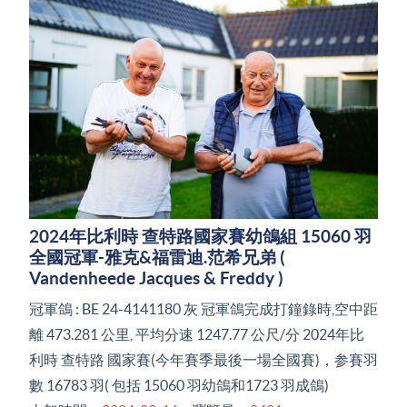
2024年比利時 查特路國家賽幼鴿組 15060 羽
全國冠軍-雅克&福雷迪.范希兄弟 (
Vandenheede Jacques & Freddy )
冠軍鴿 : BE 24-4141180 灰 冠軍鴿完成打鐘錄時,空中距
離 473.281 公里, 平均分速 1247.77 公尺/分 2024年比
利時 查特路 國家賽(今年賽季最後一場全國賽)，参賽羽
數 16783 羽( 包括 15060 羽幼鴿和1723 羽成鴿)