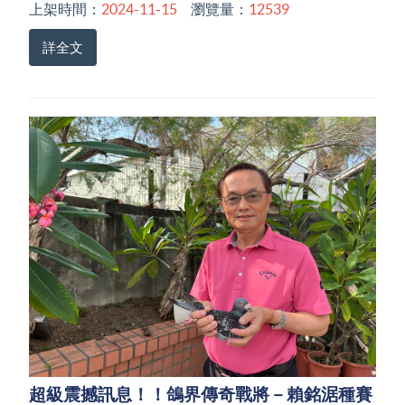
上架時間：
2024-11-15
瀏覽量：
12539
詳全文
超級震撼訊息！！鴿界傳奇戰將－賴銘涺種賽