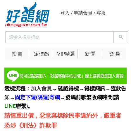
登入
/
申請會員
/
客服
拍 賣
定價鴿
VIP精選
新 聞
會 員
競標流程：
加入會員
→ 確認得標→得標簡訊→匯款告
知→
固定下週(隔週)寄鴿
→發鴿前聯繫收鴿時間(請
LINE
聯繫)。
請慎重出價，惡意棄標除民事違約外，嚴重者
恐涉《刑法》詐欺罪