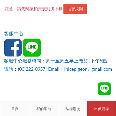
注意：請先閱讀拍賣規則後下標
拍賣規則
客服中心
客服中心服務時間：周一至周五早上9點到下午5點
電話：(03)222-0957 | Email：inicepigeon@gmail.com
首頁
首頁
我的網拍
我的網拍
結標場次
結標場次
出價競標
會員登入